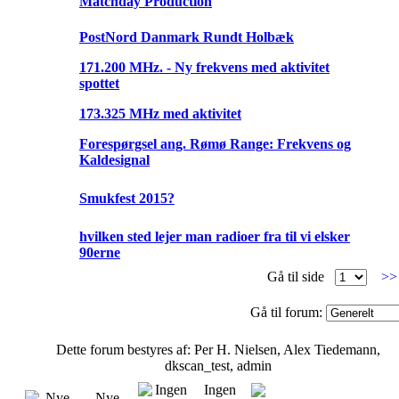
Matchday Production
PostNord Danmark Rundt Holbæk
171.200 MHz. - Ny frekvens med aktivitet
spottet
173.325 MHz med aktivitet
Forespørgsel ang. Rømø Range: Frekvens og
Kaldesignal
Smukfest 2015?
hvilken sted lejer man radioer fra til vi elsker
90erne
Gå til side
>
Gå til forum:
Dette forum bestyres af: Per H. Nielsen, Alex Tiedemann,
dkscan_test, admin
Ingen
Nye