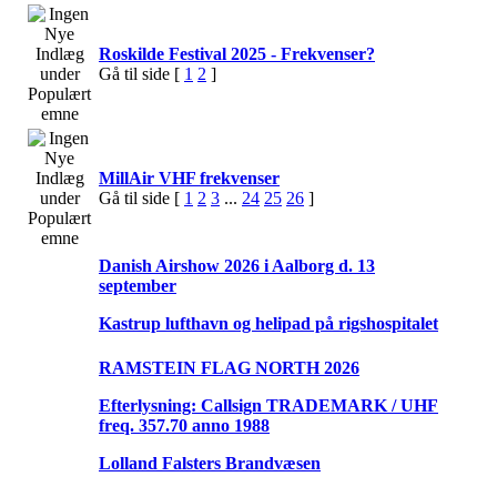
Roskilde Festival 2025 - Frekvenser?
Gå til side [
1
2
]
MillAir VHF frekvenser
Gå til side [
1
2
3
...
24
25
26
]
Danish Airshow 2026 i Aalborg d. 13
september
Kastrup lufthavn og helipad på rigshospitalet
RAMSTEIN FLAG NORTH 2026
Efterlysning: Callsign TRADEMARK / UHF
freq. 357.70 anno 1988
Lolland Falsters Brandvæsen