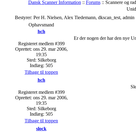
Dansk Scanner Information
::
Forums
:: Scannere og ra
Uni
Bestyrer: Per H. Nielsen, Alex Tiedemann, dkscan_test, admin
Ophavsmand
hch
Er der nogen der har den nye 
Registeret medlem #399
Oprettet: ons 29. mar 2006,
19:35
Sted: Silkeborg
Indlæg: 505
Tilbage til toppen
hch
Sl
Registeret medlem #399
Oprettet: ons 29. mar 2006,
19:35
Sted: Silkeborg
Indlæg: 505
Tilbage til toppen
slock