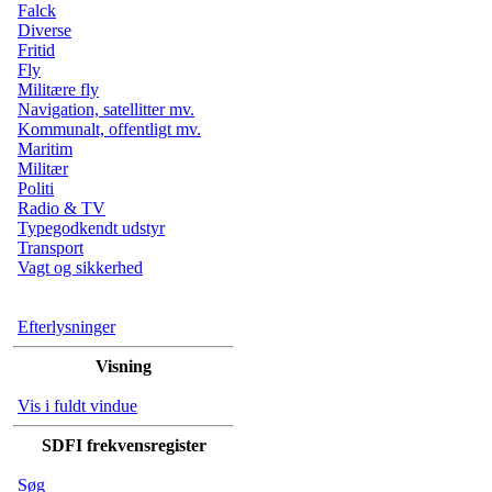
Falck
Diverse
Fritid
Fly
Militære fly
Navigation, satellitter mv.
Kommunalt, offentligt mv.
Maritim
Militær
Politi
Radio & TV
Typegodkendt udstyr
Transport
Vagt og sikkerhed
Efterlysninger
Visning
Vis i fuldt vindue
SDFI frekvensregister
Søg