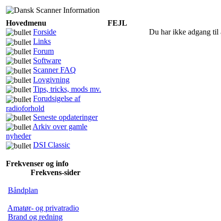
Hovedmenu
FEJL
Forside
Du har ikke adgang til 
Links
Forum
Software
Scanner FAQ
Lovgivning
Tips, tricks, mods mv.
Forudsigelse af
radioforhold
Seneste opdateringer
Arkiv over gamle
nyheder
DSI Classic
Frekvenser og info
Frekvens-sider
Båndplan
Amatør- og privatradio
Brand og redning