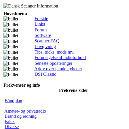
Hovedmenu
Forside
Links
Forum
Software
Scanner FAQ
Lovgivning
Tips, tricks, mods mv.
Forudsigelse af radioforhold
Seneste opdateringer
Arkiv over gamle nyheder
DSI Classic
Frekvenser og info
Frekvens-sider
Båndplan
Amatør- og privatradio
Brand og redning
Falck
Diverse