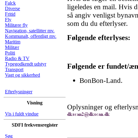
Falck
ligeledes en mail. Hvis d
Diverse
så angiv venligst bynavn 
Fritid
Fly
som du du efterlyser.
Militære fly
Navigation, satellitter mv.
Følgende efterlyses:
Kommunalt, offentligt mv.
Maritim
Militær
Politi
Radio & TV
Typegodkendt udstyr
Følgende er fundet/ænd
Transport
Vagt og sikkerhed
BonBon-Land.
Efterlysninger
Visning
Oplysninger og efterlysn
Vis i fuldt vindue
SDFI frekvensregister
Søg