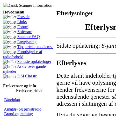
Hovedmenu
Efterlysninger
Forside
Links
Efterlys
Forum
Software
Scanner FAQ
Lovgivning
Sidste opdatering:
8-jun
Tips, tricks, mods mv.
Forudsigelse af
radioforhold
Efterlyses
Seneste opdateringer
Arkiv over gamle
nyheder
Dette afsnit indeholder t
DSI Classic
gerne vil have oplysnin
Frekvenser og info
kender frekvenserne for e
Frekvens-sider
nedenstående tjenester så
Båndplan
adressen i slutningen af
Amatør- og privatradio
Hvis du søger en bestem
Brand og redning