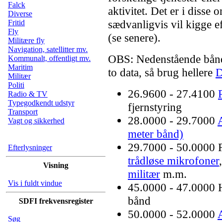
Falck
aktivitet. Det er i disse
Diverse
sædvanligvis vil kigge e
Fritid
Fly
(se senere).
Militære fly
Navigation, satellitter mv.
OBS: Nedenstående bånd
Kommunalt, offentligt mv.
Maritim
to data, så brug hellere
D
Militær
Politi
26.9600 - 27.4100
Radio & TV
Typegodkendt udstyr
fjernstyring
Transport
28.0000 - 29.7000
Vagt og sikkerhed
meter bånd)
29.7000 - 50.0000 F
Efterlysninger
trådløse mikrofoner
Visning
militær
m.m.
Vis i fuldt vindue
45.0000 - 47.0000
bånd
SDFI frekvensregister
50.0000 - 52.0000
Søg