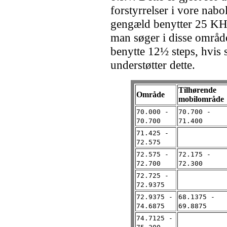
forstyrrelser i vore nabo
gengæld benytter 25 KH
man søger i disse områd
benytte 12½ steps, hvis
understøtter dette.
Tilhørende
Område
mobilområde
70.000 -
70.700 -
70.700
71.400
71.425 -
72.575
72.575 -
72.175 -
72.700
72.300
72.725 -
72.9375
72.9375 -
68.1375 -
74.6875
69.8875
74.7125 -