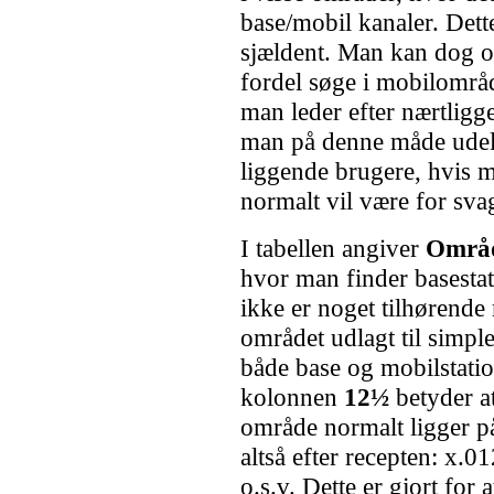
base/mobil kanaler. Dette
sjældent. Man kan dog 
fordel søge i mobilområd
man leder efter nærtligge
man på denne måde udel
liggende brugere, hvis m
normalt vil være for svage
I tabellen angiver
Områ
hvor man finder basestat
ikke er noget tilhørend
området udlagt til simpl
både base og mobilstatione
kolonnen
12½
betyder at
område normalt ligger 
altså efter recepten: x.
o.s.v. Dette er gjort for 