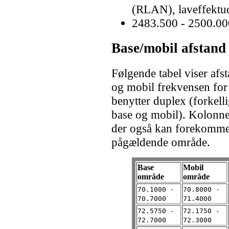
(RLAN), laveffektu
2483.500 - 2500.0
Base/mobil afstand
Følgende tabel viser af
og mobil frekvensen for 
benytter duplex (forkelli
base og mobil). Kolonn
der også kan forekomme 
pågældende område.
Base
Mobil
område
område
70.1000 -
70.8000 -
70.7000
71.4000
72.5750 -
72.1750 -
72.7000
72.3000