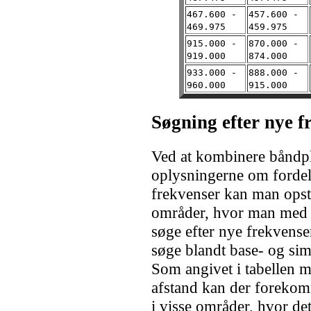
467.600 -
457.600 -
469.975
459.975
915.000 -
870.000 -
919.000
874.000
933.000 -
888.000 -
960.000
915.000
Søgning
efter nye f
Ved at kombinere båndp
oplysningerne om fordel
frekvenser kan man opsti
områder, hvor man med s
søge efter nye frekvense
søge blandt base- og si
Som angivet i tabellen 
afstand kan der foreko
i visse områder, hvor de