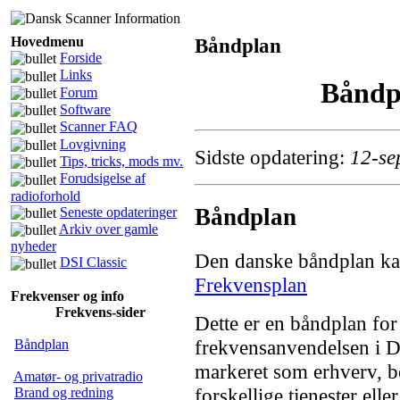
Hovedmenu
Båndplan
Forside
Links
Båndp
Forum
Software
Scanner FAQ
Lovgivning
Sidste opdatering:
12-se
Tips, tricks, mods mv.
Forudsigelse af
radioforhold
Båndplan
Seneste opdateringer
Arkiv over gamle
nyheder
Den danske båndplan ka
DSI Classic
Frekvensplan
Frekvenser og info
Frekvens-sider
Dette er en båndplan for
frekvensanvendelsen i 
Båndplan
markeret som erhverv, b
Amatør- og privatradio
forskellige tjenester elle
Brand og redning